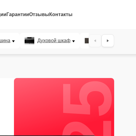
ции
Гарантии
Отзывы
Контакты
25%
шина
Духовой шкаф
Варочная панел