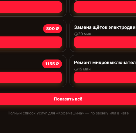
Замена щёток электродви
800 ₽
20 мин
Ремонт микровыключател
1155 ₽
15 мин
Показать всё
Полный список услуг для «
Кофемашина
» — по звонку или в чате