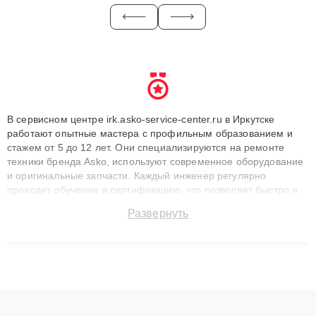
В сервисном центре irk.asko-service-center.ru в Иркутске
работают опытные мастера с профильным образованием и
стажем от 5 до 12 лет. Они специализируются на ремонте
техники бренда Asko, используют современное оборудование
и оригинальные запчасти. Каждый инженер регулярно
проходит обучение и сертификацию, что позволяет быстро и
точноdiagnostikировать поломки и восстанавливать технику с
Развернуть
сохранением гарантии до 3 лет. Наши мастера решают
сложные случаи: от замены матриц и материнских плат до
ремонта после залития и восстановления данных. Благодаря
высокой квалификации и ответственному подходу клиенты
получают быстрый, качественный ремонт и понятные
объяснения по результатам диагностики.