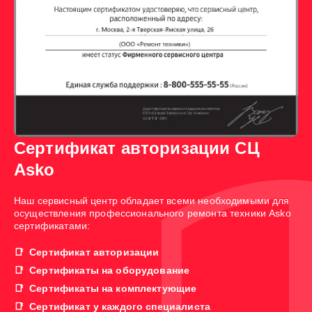
Сертификат авторизации СЦ
Asko
Наш сервисный центр обладает всеми необходимыми для
осуществления профессионального ремонта техники Asko
сертификатами:
Сертификат авторизации
Сертификаты на оборудование
Сертификаты на комплектующие
Сертификат у каждого специалиста