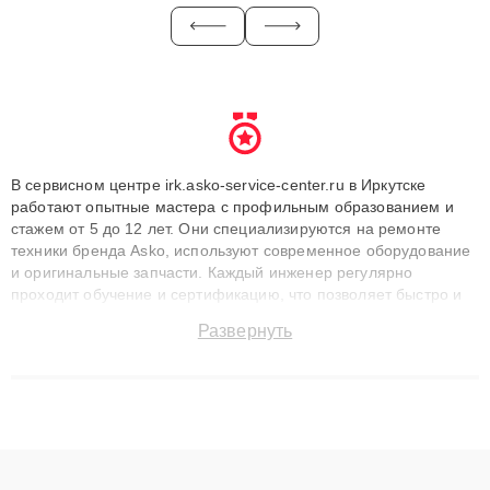
В сервисном центре irk.asko-service-center.ru в Иркутске
работают опытные мастера с профильным образованием и
стажем от 5 до 12 лет. Они специализируются на ремонте
техники бренда Asko, используют современное оборудование
и оригинальные запчасти. Каждый инженер регулярно
проходит обучение и сертификацию, что позволяет быстро и
точноdiagnostikировать поломки и восстанавливать технику с
Развернуть
сохранением гарантии до 3 лет. Наши мастера решают
сложные случаи: от замены матриц и материнских плат до
ремонта после залития и восстановления данных. Благодаря
высокой квалификации и ответственному подходу клиенты
получают быстрый, качественный ремонт и понятные
объяснения по результатам диагностики.