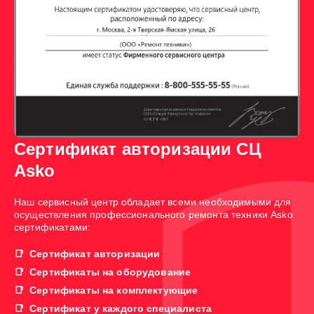
Сертификат авторизации СЦ
Asko
Наш сервисный центр обладает всеми необходимыми для
осуществления профессионального ремонта техники Asko
сертификатами:
Сертификат авторизации
Сертификаты на оборудование
Сертификаты на комплектующие
Сертификат у каждого специалиста