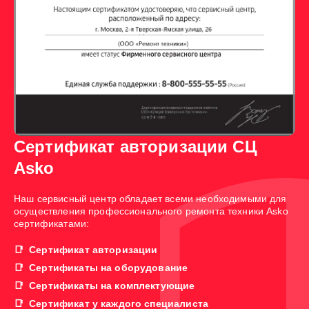
Сертификат авторизации СЦ
Asko
Наш сервисный центр обладает всеми необходимыми для
осуществления профессионального ремонта техники Asko
сертификатами:
Сертификат авторизации
Сертификаты на оборудование
Сертификаты на комплектующие
Сертификат у каждого специалиста