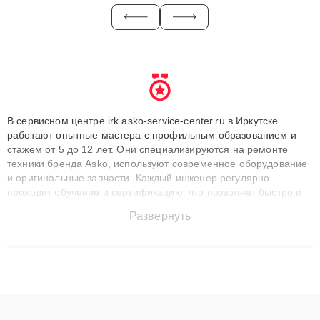
В сервисном центре irk.asko-service-center.ru в Иркутске
работают опытные мастера с профильным образованием и
стажем от 5 до 12 лет. Они специализируются на ремонте
техники бренда Asko, используют современное оборудование
и оригинальные запчасти. Каждый инженер регулярно
проходит обучение и сертификацию, что позволяет быстро и
точноdiagnostikировать поломки и восстанавливать технику с
Развернуть
сохранением гарантии до 3 лет. Наши мастера решают
сложные случаи: от замены матриц и материнских плат до
ремонта после залития и восстановления данных. Благодаря
высокой квалификации и ответственному подходу клиенты
получают быстрый, качественный ремонт и понятные
объяснения по результатам диагностики.