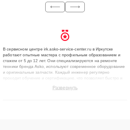
В сервисном центре irk.asko-service-center.ru в Иркутске
работают опытные мастера с профильным образованием и
стажем от 5 до 12 лет. Они специализируются на ремонте
техники бренда Asko, используют современное оборудование
и оригинальные запчасти. Каждый инженер регулярно
проходит обучение и сертификацию, что позволяет быстро и
точноdiagnostikировать поломки и восстанавливать технику с
Развернуть
сохранением гарантии до 3 лет. Наши мастера решают
сложные случаи: от замены матриц и материнских плат до
ремонта после залития и восстановления данных. Благодаря
высокой квалификации и ответственному подходу клиенты
получают быстрый, качественный ремонт и понятные
объяснения по результатам диагностики.