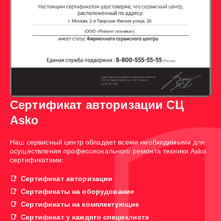
Сертификат авторизации СЦ
Asko
Наш сервисный центр обладает всеми необходимыми для
осуществления профессионального ремонта техники Asko
сертификатами:
Сертификат авторизации
Сертификаты на оборудование
Сертификаты на комплектующие
Сертификат у каждого специалиста