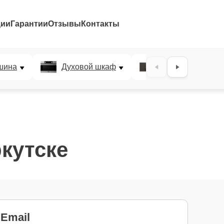
ции
Гарантии
Отзывы
Контакты
шина
Духовой шкаф
Варочная панел
кутске
Email